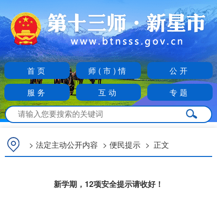
首页
师(市)情
公开
服务
互动
专题
>
法定主动公开内容
>
便民提示
>
正文
新学期，12项安全提示请收好！