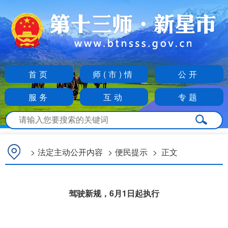
首页
师(市)情
公开
服务
互动
专题
>
法定主动公开内容
>
便民提示
>
正文
驾驶新规，6月1日起执行