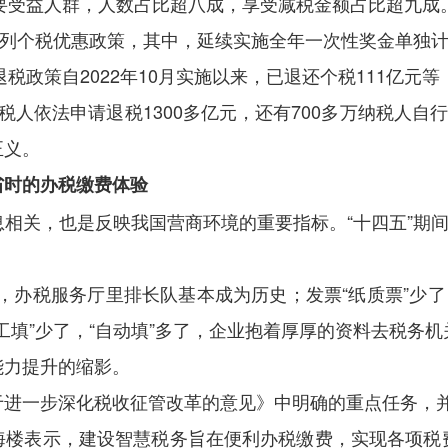
主要受益人群，人数占比超八成，享受减税金额占比超九成
系列个税优惠政策，其中，延续实施全年一次性奖金单独计
退税政策自2022年10月实施以来，已退还个税111亿
人依法申请退税1300多亿元，还有700多万纳税人自
正义。
省时的办税缴费体验
相关，也是反映我国营商环境的重要指标。“十四五”期间
了，办税服务厅里排长队基本成为历史；发票“纸质票”少
工填”少了，“自动填”多了，企业抱着厚厚的资料去税务
能力提升的缩影。
进一步深化税收征管改革的意见》中明确的重点任务，并
海楼表示，建设智慧税务旨在便利办税缴费，实现各项税