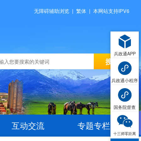
无障碍辅助浏览
|
繁体
|
本网站支持IPV6
兵政通APP
兵政通小程序
国务院督查
互动交流
专题专栏
十三师零距离