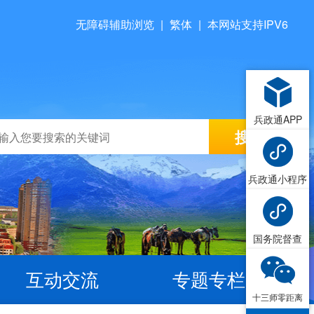
无障碍辅助浏览
|
繁体
|
本网站支持IPV6
兵政通APP
兵政通小程序
国务院督查
互动交流
专题专栏
十三师零距离