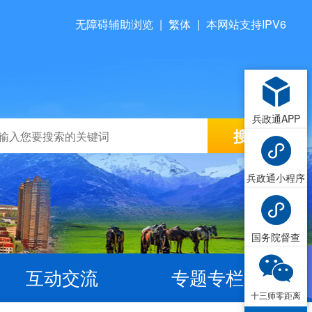
无障碍辅助浏览
|
繁体
|
本网站支持IPV6
兵政通APP
兵政通小程序
国务院督查
互动交流
专题专栏
十三师零距离