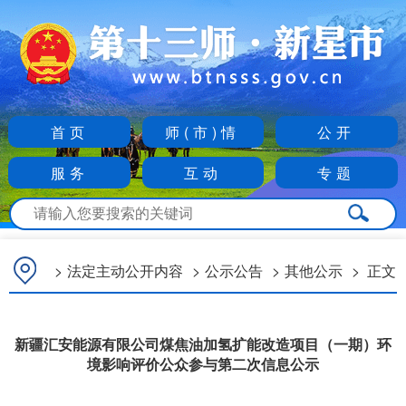
首页
师(市)情
公开
服务
互动
专题
>
法定主动公开内容
>
公示公告
>
其他公示
>
正文
新疆汇安能源有限公司煤焦油加氢扩能改造项目（一期）环
境影响评价公众参与第二次信息公示