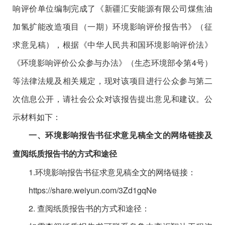
响评价单位编制完成了
《
新疆汇安能源有限公司煤焦油
加氢扩能改造项目（一期）
环境影响
评价
报告
书
》（征
求意见稿）
，
根据《中华人民共和国环境影响评价法
》
《
环境影响评价公众参与办法》
（生态环境部令第
4
号）
等
法律法规及相关
规定
，现对
该项目
进行公众参与第
二
次信息公开，请社会公众对该报告提出意见和建议。
公
示材料如下：
一、环境影响报告书征求意见稿全文的网络链接及
查阅纸质报告书的方式和途径
1.
环境影响报告书征求意见稿全文的网络链接：
https://share.weiyun.com/3Zd1gqNe
2.
查阅纸质报告书的方式和途径：