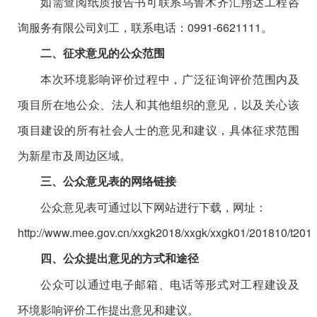
如需查阅纸质报告书
可联系乌鲁木齐汇翔达工程咨
询服务有限公司
刘
工
，联系电话：
0991-6621111
。
二、征求意见的公众范围
本次环境影响评价过程中，广泛征询评价范围内及
项目所在地公众、法人和其他组织的意见
，以及
关心该
项目建设的所有社会
人士
的意见和建议，具体征求范围
为
新星市及周边区域
。
三、公众意见表的网络链接
公众意见表可通过
以下
网站进行下载，网址：
http://www.mee.gov.cn/xxgk2018/xxgk/xxgk01/201810/t20
四、公众提出意见的方式和途径
公众可以通过
电子
邮箱
、
电话等形式对工程建设及
环境影响评价工作提出意见和建议
。