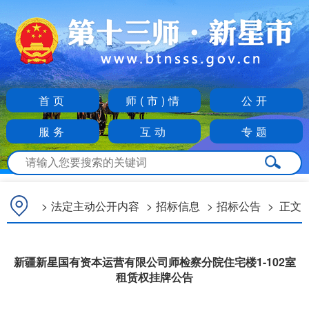
首页
师(市)情
公开
服务
互动
专题
>
法定主动公开内容
>
招标信息
>
招标公告
>
正文
新疆新星国有资本运营有限公司师检察分院住宅楼1-102室
租赁权挂牌公告