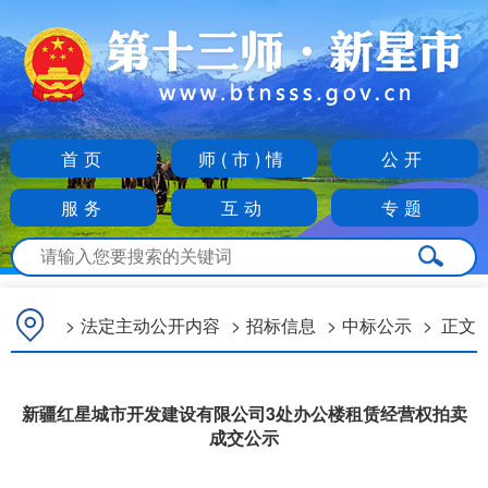
首页
师(市)情
公开
服务
互动
专题
>
法定主动公开内容
>
招标信息
>
中标公示
>
正文
新疆红星城市开发建设有限公司3处办公楼租赁经营权拍卖
成交公示