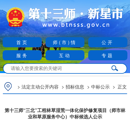
首页
师(市)情
公开
服务
互动
专题
>
法定主动公开内容
>
招标信息
>
中标公示
>
正文
第十三师“三北”工程林草湿荒一体化保护修复项目（师市林
业和草原服务中心）中标候选人公示