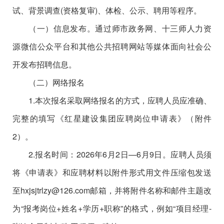
试、背景调查
(资格复审)、体检、公示、聘用等程序。
（一）信息发布。通过师市政务网、十三师人力资
源微信公众平台和其他公共招聘网站等媒体面向社会公
开发布招聘信息。
（二）网络报名
1.本次报名采取网络报名的方式，应聘人员应准确、
完整的填写《红星建设集团应聘岗位申请表》（附件
2）。
2.
报名时间：
202
6
年
6
月
2
日
—
6
月
9
日
。应聘人员须
将《申请表》和应聘材料以附件形式用文件压缩包发送
至hxjsjtrlzy@126.com
邮箱，并将附件名称和邮件主题改
为
“报考岗位+姓名+学历+职称”的格式，例如
“项目经理-