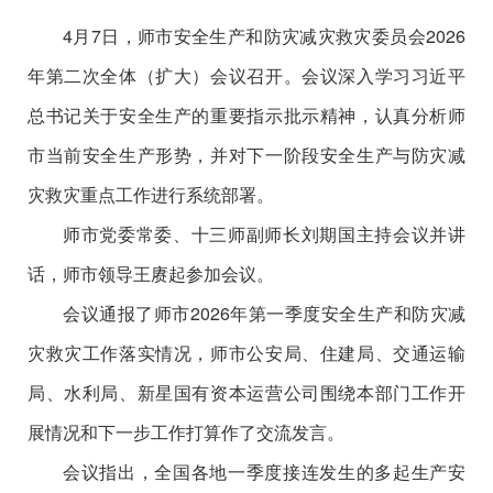
4
月
7
日，师市安全生产和防灾减灾救灾委员会
202
6
年第二次全体（扩大）会议召开。会议深入
学习
习近平
总书记关于安全生产的重要
指示批示
精神，认真分析师
市当前安全生产形势，
并对下一阶段安全生产与防灾减
灾救灾重点工作进行系统部署
。
师市党委常委、十三师副师长刘期国主持会议并讲
话，师市领导王赓起参加会议。
会议通报了
师市
2026
年第一季度安全生产和防灾减
灾救灾工作落实情况，师市公安局、住建局、交通运输
局、水利局、新星国有资本运营公司围绕本部门工作开
展情况和下一步工作打算作了交流发言。
会议
指出，全国各地一季度接连发生的多起生产安