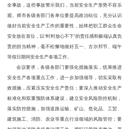
全事故，这些事故警示我们，当前安全生产形势不容乐
观。
师市各级各部门各单位要提高政治站位，充分认识
做好当前安全生产工作的重要性，始终把职工群众生命
安全放在首位，以
“时时放心不下”的责任感
和极端认真负
责的担当精神，毫不松懈
地
做好
五一、古尔邦节、端午
等假日期间
安全生产
各项
工作
。
会议
要求，
各级各部门
要强化措施落实，统筹推进
安全生产各项重点工作，
进一步加强领导，切实采取有
效措施，
压紧压实安全生产
责任
；要深入推动安全生产
标准化和双重预防体系建设，建立安全风险防控机制，
落实防控措施，加强
道路运输、矿山、危化品、工贸、
建筑施工、消防、农业
等重点行业
领域
的
风险管控；要