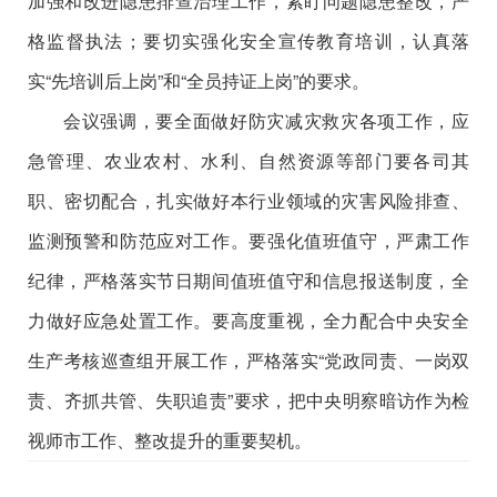
加强和改进隐患排查治理工作，紧盯问题隐患整改，严
格监督执法；要切实强化安全宣传教育培训，认真落
实
“
先培训后上岗
”
和
“
全员持证上岗
”
的要求。
会议强调，要全面做好防灾减灾救灾各项工作，
应
急管理、
农业农村、水利、自然资源等
部门
要各司其
职、密切配合，扎实做好本行业领域的灾害风险排查、
监测预警和防范应对工作。要强化值班值守，严肃工作
纪律，严格落实节日期间值班值守和信息报送
制度，
全
力做好应急处置工作
。
要高度重视，全力配合中央安全
生产考核巡查组开展工作
，
严格
落实
“
党政同责、
一岗双
责
、齐抓共管、失职追责
”
要求
，
把中央明察暗访作为检
视
师市
工作、整改提升的重要契机。