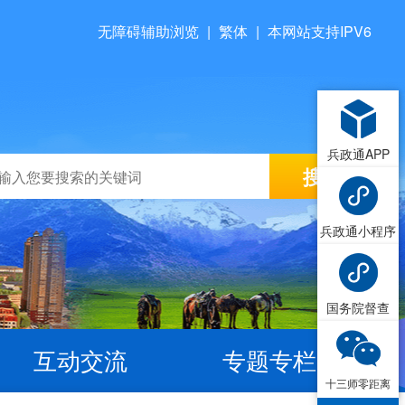
无障碍辅助浏览
|
繁体
|
本网站支持IPV6
兵政通APP
兵政通小程序
国务院督查
互动交流
专题专栏
十三师零距离