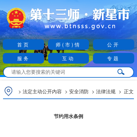
首页
师(市)情
公开
服务
互动
专题
>
法定主动公开内容
>
安全消防
>
法律法规
>
正文
节约用水条例