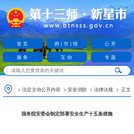
首页
师(市)情
公开
服务
互动
专题
>
法定主动公开内容
>
安全消防
>
法律法规
>
正文
国务院安委会制定部署安全生产十五条措施