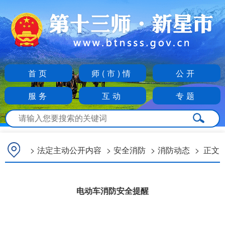
首页
师(市)情
公开
服务
互动
专题
>
法定主动公开内容
>
安全消防
>
消防动态
>
正文
电动车消防安全提醒