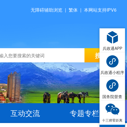
无障碍辅助浏览
|
繁体
|
本网站支持IPV6
兵政通APP
兵政通小程序
国务院督查
互动交流
专题专栏
十三师零距离