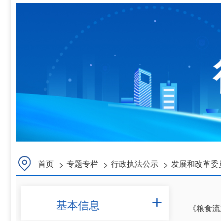
>
>
>
首页
专题专栏
行政执法公示
发展和改革委
基本信息

《粮食流