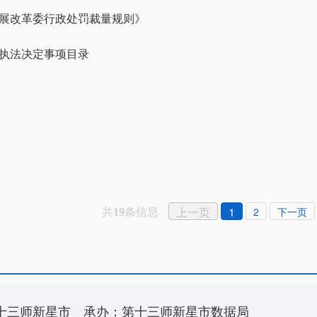
展改革委行政处罚裁量规则》
执法决定事项目录
共
条信息
上一页
1
2
下一页
19
十三师新星市
承办：第十三师新星市数据局