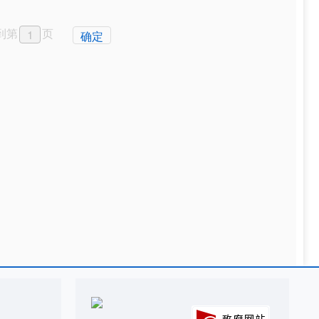
到第
页
确定