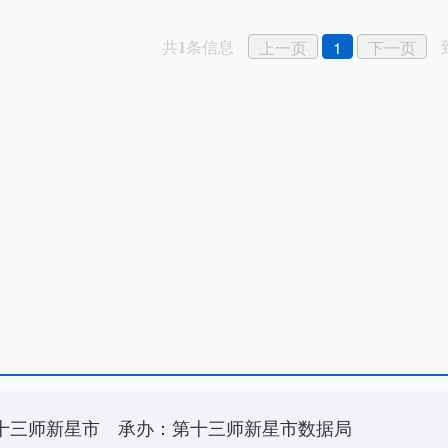
共
条信息
上一页
1
下一页
1
十三师新星市
承办：第十三师新星市数据局