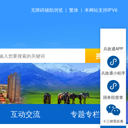
无障碍辅助浏览
|
繁体
|
本网站支持IPV6
兵政通APP
兵政通小程序
国务院督查
互动交流
专题专栏
十三师零距离