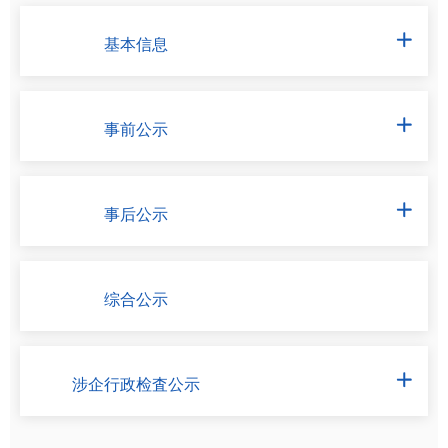
基本信息

事前公示

事后公示

综合公示
涉企行政检査公示
