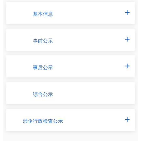
基本信息

事前公示

事后公示

综合公示
涉企行政检査公示
