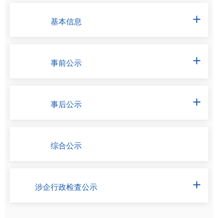
基本信息

事前公示

事后公示

综合公示
涉企行政检査公示
