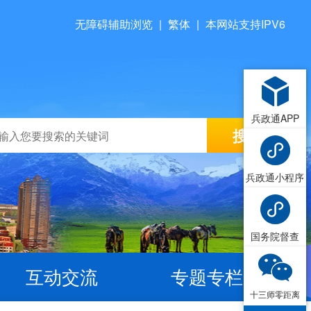
无障碍辅助浏览
|
繁体
|
本网站支持IPV6
兵政通APP
兵政通小程序
国务院督查
互动交流
专题专栏
十三师零距离