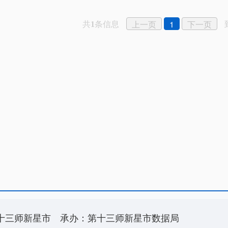
共
条信息
上一页
1
下一页
1
十三师新星市
承办：第十三师新星市数据局