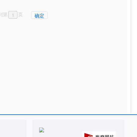
到第
页
确定