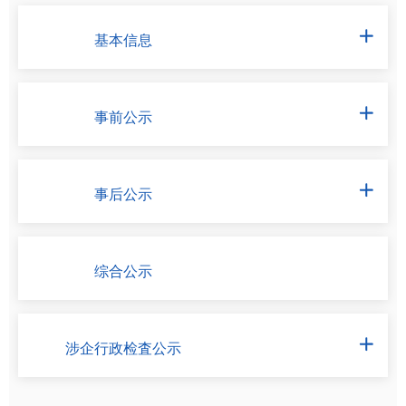
基本信息

事前公示

事后公示

综合公示
涉企行政检査公示
