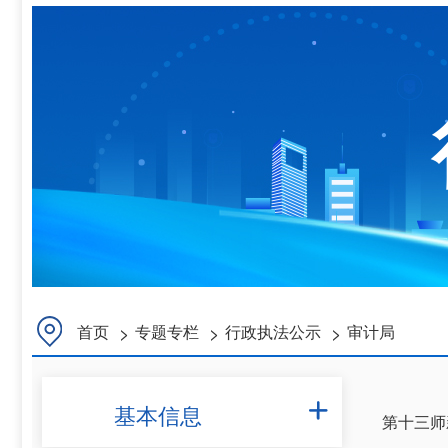
>
>
>
首页
专题专栏
行政执法公示
审计局
基本信息

第十三师