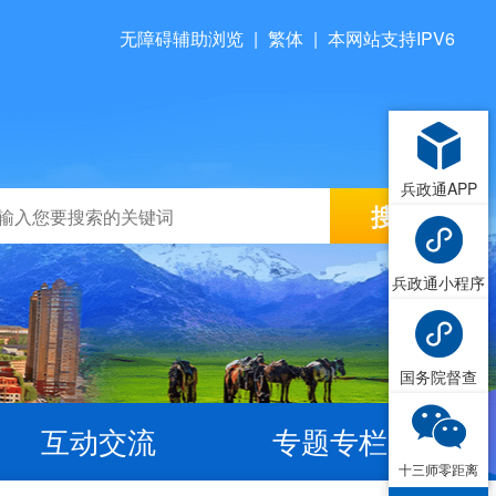
无障碍辅助浏览
|
繁体
|
本网站支持IPV6
兵政通APP
兵政通小程序
国务院督查
互动交流
专题专栏
十三师零距离