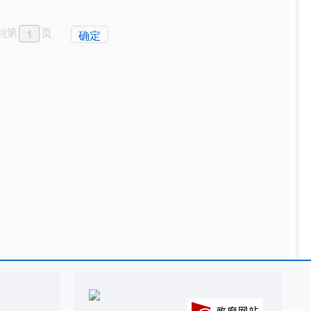
到第
页
确定