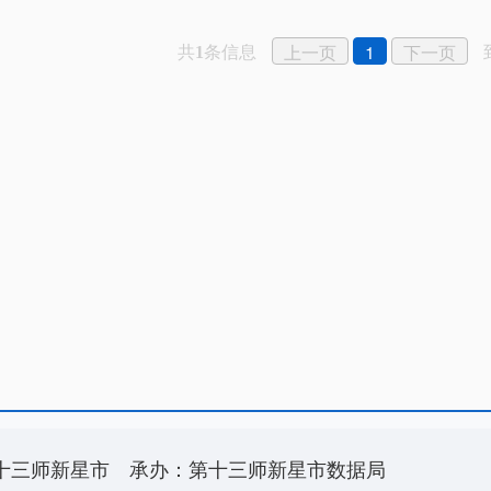
共
条信息
上一页
1
下一页
1
十三师新星市
承办：第十三师新星市数据局