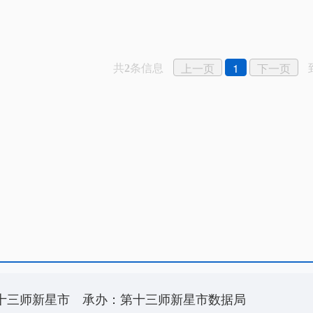
共
条信息
上一页
1
下一页
2
十三师新星市
承办：第十三师新星市数据局