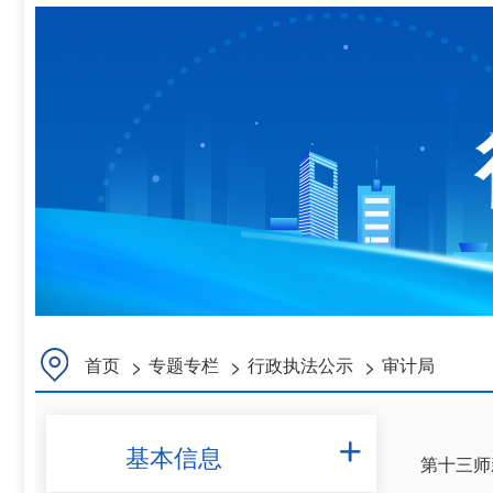
>
>
>
首页
专题专栏
行政执法公示
审计局
基本信息

第十三师