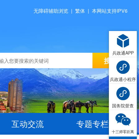
无障碍辅助浏览
|
繁体
|
本网站支持IPV6
兵政通APP
兵政通小程序
国务院督查
互动交流
专题专栏
十三师零距离