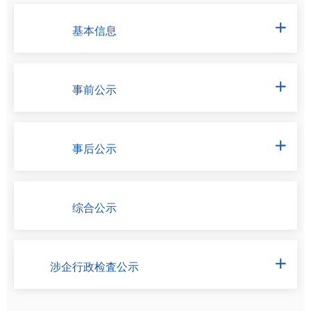
基本信息

事前公示

事后公示

综合公示
涉企行政检査公示
