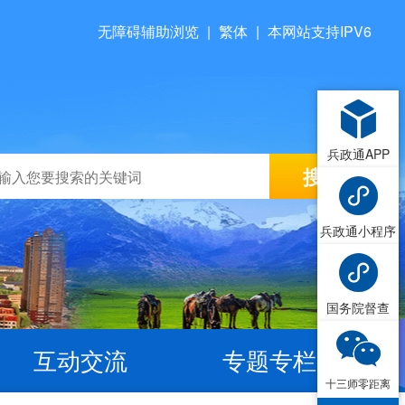
无障碍辅助浏览
|
繁体
|
本网站支持IPV6
兵政通APP
兵政通小程序
国务院督查
互动交流
专题专栏
十三师零距离