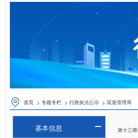
>
>
>
首页
专题专栏
行政执法公示
应急管理局
基本信息

第十三师