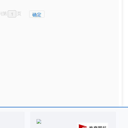
到第
页
确定