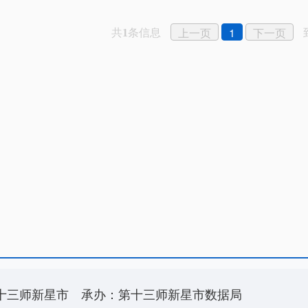
共
条信息
上一页
1
下一页
1
十三师新星市
承办：第十三师新星市数据局