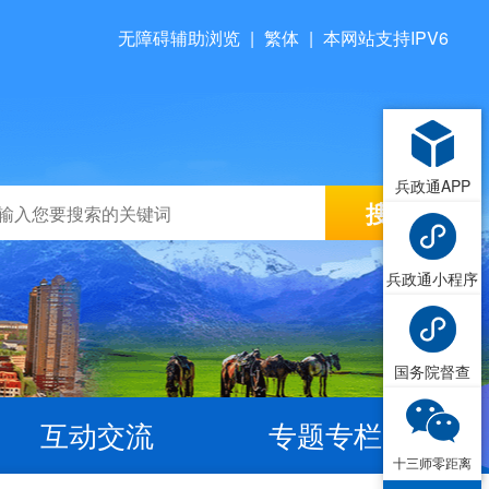
无障碍辅助浏览
|
繁体
|
本网站支持IPV6
兵政通APP
兵政通小程序
国务院督查
互动交流
专题专栏
十三师零距离