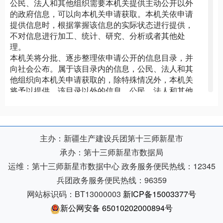
公民、法人和其他组织需要本机关提供主动公开以外
的政府信息，可以向本机关申请获取。本机关依申请
提供信息时，根据掌握该信息的实际状态进行提供，
不对信息进行加工、统计、研究、分析或者其他处
理。
本机关将分批、逐步整理依申请公开的信息目录，并
向社会公布。属于该目录内的信息，公民、法人和其
他组织向本机关申请获取的，除特殊情况外，本机关
将予以提供。该目录以外的信息，公民、法人和其他
组织向本机关申请获取的，本机关将依法处理。
（一）受理机构
本机关自2008年5月1日后第一个工作日起正式受理
政府信息公开申请。
主办：新疆生产建设兵团第十三师新星市
受理机构：十三师政府办公室
承办：第十三师新星市数据局
办公时间：周一至周五，上午10：00到13：00，下
运维：第十三师新星市数据中心
政务服务便民热线：12345
午16：00到19：00
联系电话：
0902-2566577
兵团政务服务便民热线：96359
传真电话：
0902-2565223
网站标识码：BT13000003
新ICP备15003377号
邮政编码：839000
新公网安备 65010202000894号
（二）提出申请
向本机关提出政府信息公开申请的，申请人应填写