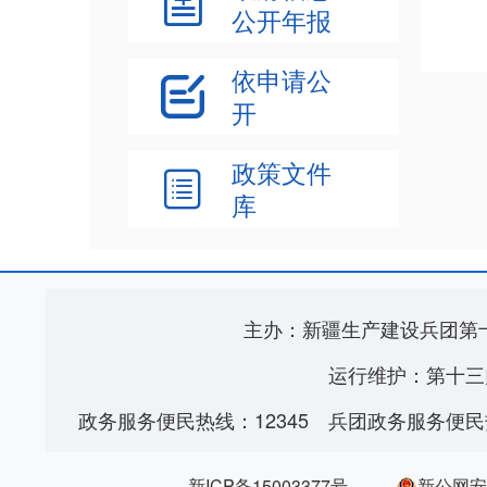

公开年报
依申请公

开
政策文件

库
主办：新疆生产建设兵团第
运行维护：第十三
政务服务便民热线：12345
兵团政务服务便民热
新ICP备15003377号
新公网安备