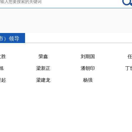
市）领导
文胜
荣鑫
刘期国
旭
梁新正
潘朝印
丁
赓起
梁建龙
杨强