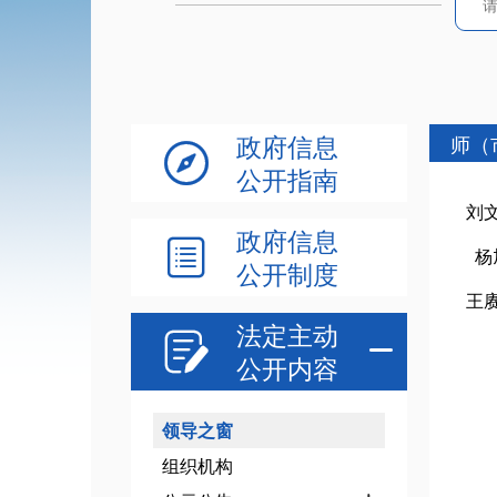
政府信息
师（

公开指南
刘
政府信息

杨
公开制度
王
法定主动


公开内容
领导之窗
组织机构