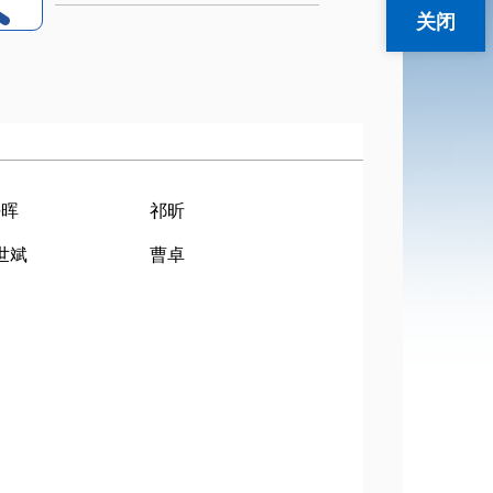
关闭
任晖
祁昕
世斌
曹卓