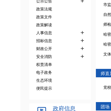
公示公告

市
政策法规
自
政策文件
师
政策解读
人事信息

哈
招标信息

哈
财政公开

文
安全消防

权责清单
电子政务
师直
生态环境
党
便民提示
团场
政府信息