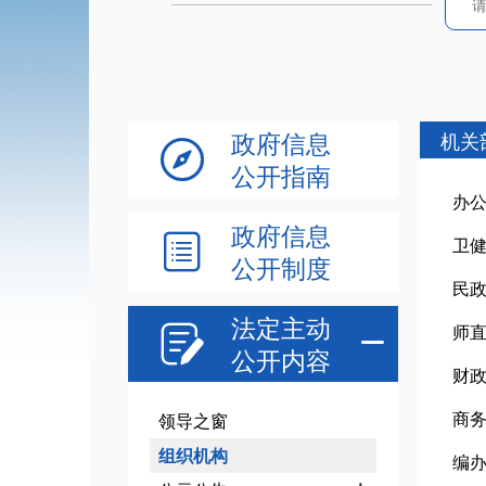
政府信息
机关

公开指南
办
政府信息

卫
公开制度
民
法定主动
师


公开内容
财
商
领导之窗
组织机构
编