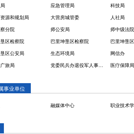
监局
应急管理局
科技局
然资源和规划局
大营房城管委
人社局
检察分院
师公安局
师中级法
密垦区检察院
巴里坤垦区检察院
巴里坤垦
密垦区公安局
生态环境局
网信办
体广旅局
党委民兵办退役军人事务局
医疗保障
属事业单位
校
融媒体中心
职业技术