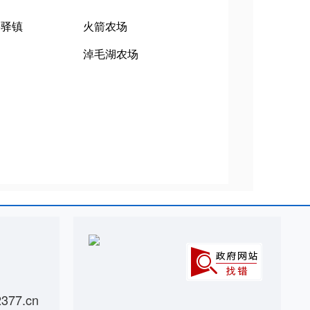
骆驿镇
火箭农场
场
淖毛湖农场
77.cn