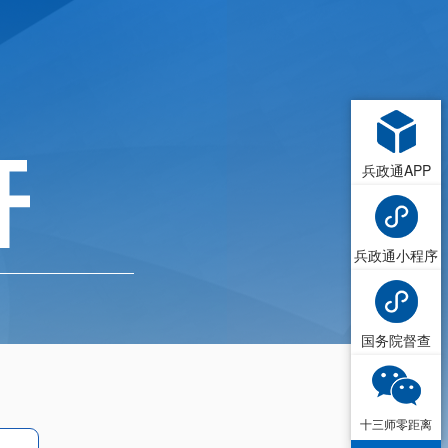
兵政通APP
兵政通小程序
国务院督查
十三师零距离