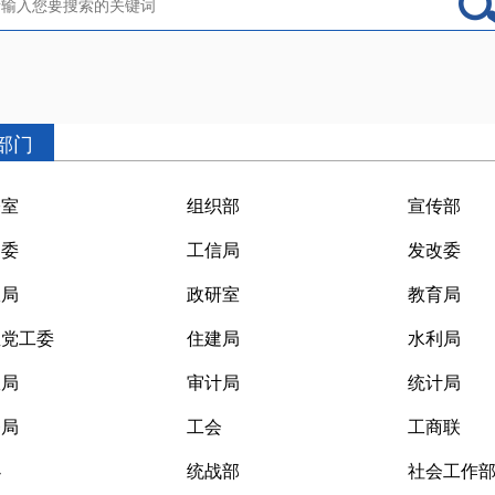
部门
公室
组织部
宣传部
健委
工信局
发改委
政局
政研室
教育局
直党工委
住建局
水利局
政局
审计局
统计局
务局
工会
工商联
办
统战部
社会工作