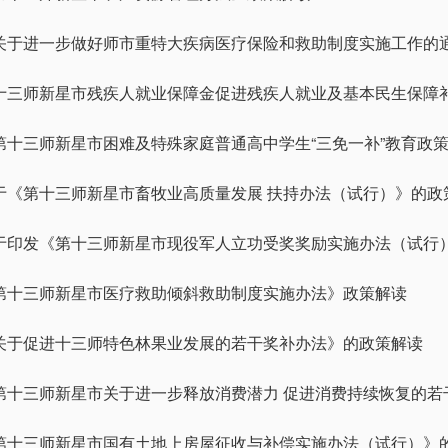
关于进一步做好师市重特大疾病医疗保险和救助制度实施工作的
十三师新星市残疾人就业保障金促进残疾人就业及基本民生保障
第十三师新星市困难及特殊家庭普通高中学生“三免一补”教育政
于《第十三师新星市畜牧业高质量发展 扶持办法（试行）》的政
于印发《第十三师新星市现役军人立功受奖奖励实施办法（试行
《第十三师新星市医疗救助倾斜救助制度实施办法》政策解读
关于促进十三师特色林果业发展的若干奖补办法》的政策解读
第十三师新星市关于进一步释放消费潜力 促进消费持续恢复的若
第十三师新星市国有土地上房屋征收与补偿实施办法（试行）》