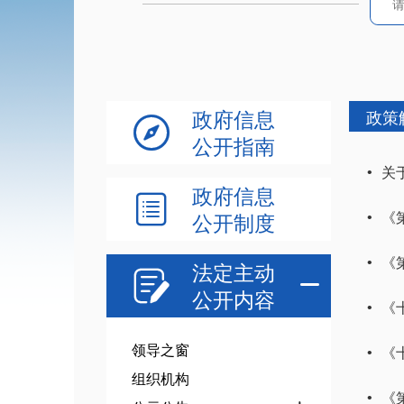
政府信息
政策

公开指南
关
•
政府信息

《
公开制度
•
《
•
法定主动


公开内容
《
•
领导之窗
《
•
组织机构
《
•