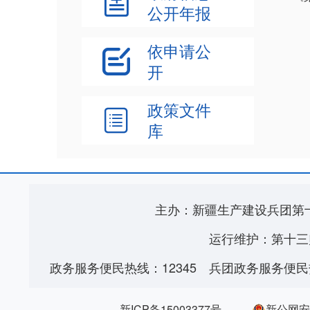

公开年报
依申请公

开
政策文件

库
主办：新疆生产建设兵团第
运行维护：第十三
政务服务便民热线：12345
兵团政务服务便民热
新ICP备15003377号
新公网安备