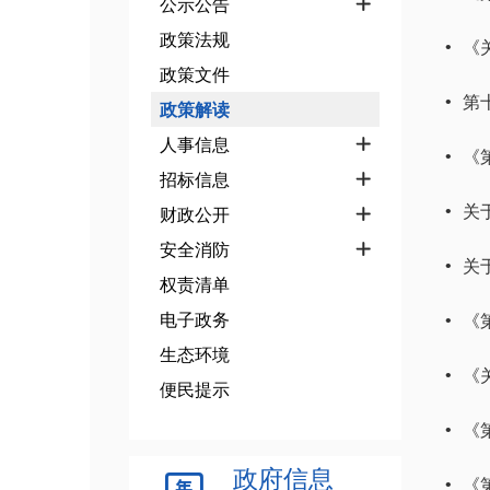
公示公告

政策法规
《
•
政策文件
第
•
政策解读
人事信息

《
•
招标信息

关
财政公开
•

安全消防

关
•
权责清单
电子政务
​
•
生态环境
《
•
便民提示
《
•
政府信息
《
•