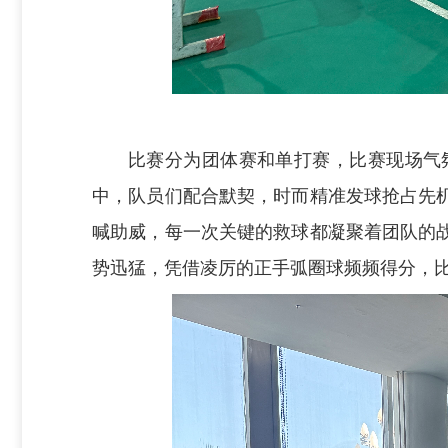
比赛分为团体赛和
单打
赛，
比赛现场气
中，队员们配合默契，时而精准发球抢占先
喊助威，每一次关键的救球都凝聚着团队的
势迅猛，凭借凌厉的正手弧圈球频频得分，