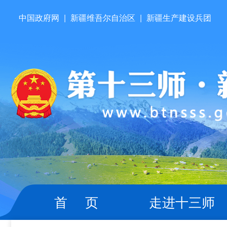
中国政府网
|
新疆维吾尔自治区
|
新疆生产建设兵团
首 页
走进十三师