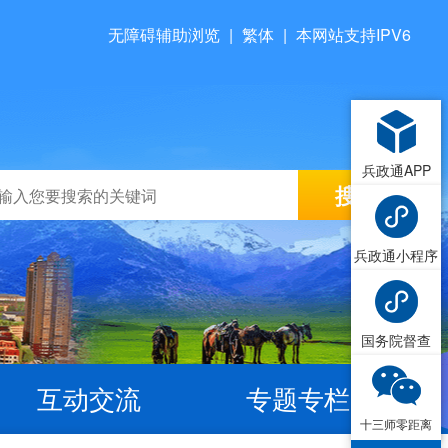
无障碍辅助浏览
|
繁体
|
本网站支持IPV6
兵政通APP
兵政通小程序
国务院督查
互动交流
专题专栏
十三师零距离