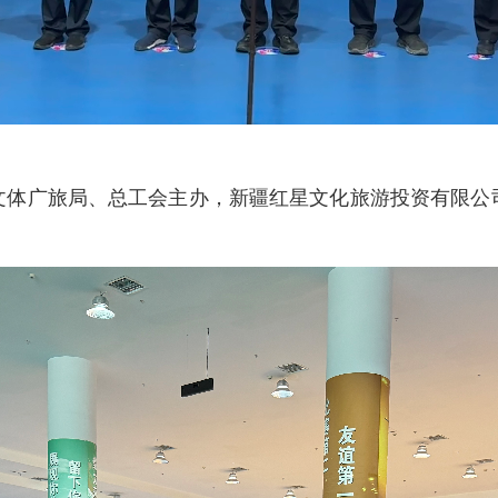
文体广旅局、总工会主办，
新疆红星文化旅游投资有限公