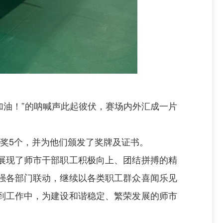
“加油！”的呐喊声此起彼伏，赛场内外汇成一片
等奖
5
个，并为他们颁发了奖牌及证书。
展现了师市干部职工积极向上、团结拼搏的精
强各部门联动，继续以各类职工群众喜闻乐见
到工作中，为建设和谐稳定、繁荣发展的师市