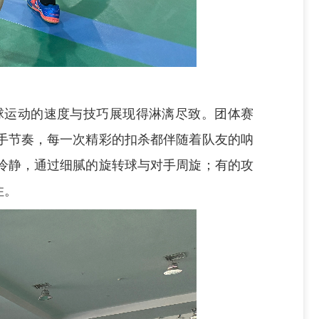
球运动的速度与技巧展现得淋漓尽致。团体赛
手节奏，每一次精彩的扣杀都伴随着队友的呐
冷静，通过细腻的旋转球与对手周旋；有的攻
住。