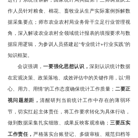
作人员针对粮食、棉花、畜牧业从生产实际案例拆解数
据采集要点；师市农业农村局业务骨干立足行业管理视
角，深入解读农业农村全领域统计报表的填报要求与数
据应用逻辑，为参训人员搭建起
“
专业统计
+
行业实践
”
的
知识框架。
会议强调，
深刻认识统计数据
一要
强化思想认识
，
在宏观决策、政策落地、成效评估中的关键作用，以
“
用
心、用力、用情
”
的工作态度确保统计工作质量；
二要正
清醒研判当前统计工作中存在的薄弱环
视问题差距，
节，切实扛起主体责任，将工作要求转化为具体行动，
做到数据采集扎实细致、成果反映客观准确；
三要压实
严格落实台账登记、多级审核、规范归档等
工作责任，