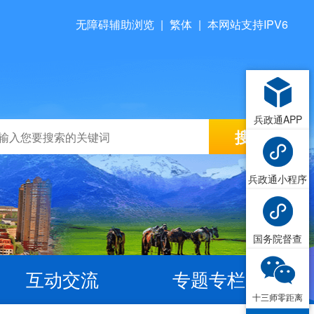
无障碍辅助浏览
|
繁体
|
本网站支持IPV6
兵政通APP
兵政通小程序
国务院督查
互动交流
专题专栏
十三师零距离