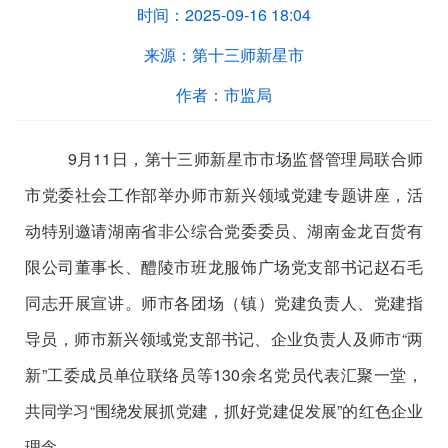
时间：
2025-09-16 18:04
来源：
第十三师新星市
作者：
市监局
9
月
11
日，第十三师新星市市场监督管理局联合师
市党委社会工作部举办师市新兴领域党建专题讲座，活
动特别邀请湖南省非公综合党委委员、湖南金龙百货有
限公司董事长、醴陵市班龙服饰广场党支部书记赵石毛
同志开展宣讲。师市各团场（镇）党建负责人、党建指
导员，师市新兴领域党支部书记、企业负责人及师市
“
两
新
”
工委成员单位联络员等
130
余名党员代表汇聚一堂，
共同学习
“
围绕发展抓党建，抓好党建促发展
”
的红色企业
理念。