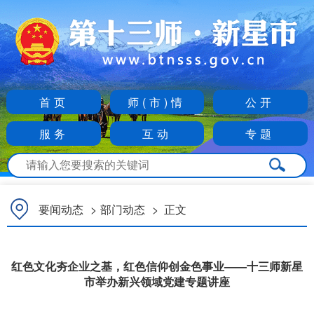
首页
师(市)情
公开
服务
互动
专题
要闻动态
>
部门动态
>
正文
红色文化夯企业之基，红色信仰创金色事业——十三师新星
市举办新兴领域党建专题讲座