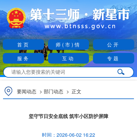
首页
师(市)情
公开
服务
互动
专题
要闻动态
>
部门动态
>
正文
坚守节日安全底线 筑牢小区防护屏障
时间：
2026-06-02 16:22