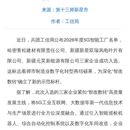
来源：
第十三师新星市
作者：
工信局
近日，兵团工信局公布
2026
年度
5G
智能工厂名单，
哈密青松建材有限责任公司、新疆新星双瑞风电叶片有
限公司、新疆元昊新能源有限公司三家企业成功入选。
这标志着师市制造业数字化转型再结硕果，为深化
“
智改
数转
”
确立了新的示范标杆。
据了解，此次入选的三家企业紧扣
“
智改数转
”
高质量
发展主线，将
5G
工业互联网、大数据等新一代信息技术
与生产场景进行全方位深度融合。通过引入智能巡检机
器人、综合自动化控制系统以及数字化车间改造，企业