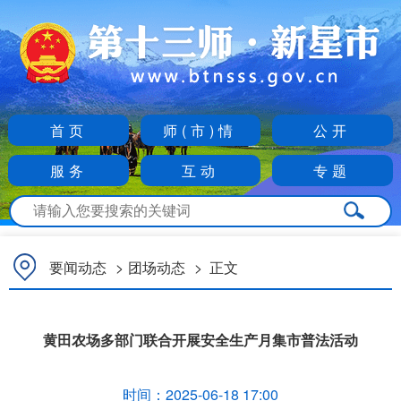
首页
师(市)情
公开
服务
互动
专题
要闻动态
>
团场动态
>
正文
黄田农场多部门联合开展安全生产月集市普法活动
时间：
2025-06-18 17:00