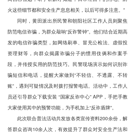
火这些细节都和安全生产息息相关，以后可得多注意。
”
同时，黄田派出所民警和朝阳社区工作人员则聚焦
防范电信诈骗，为群众敲响
“
反诈警钟
”
。他们结合近期高
发的电信诈骗类型，如网络刷单、冒充公检法、虚假投
资理财等，向群众揭露诈骗分子的惯用伎俩和作案手
段，并传授实用的防范技巧。民警现场演示如何识别诈
骗短信和电话，提醒大家做到
“
不轻信、不透露、不转
账
”
，遇到可疑情况及时拨打报警电话。活动中，工作人
员还引导群众下载安装
“
国家反诈中心
” APP
，手把手教
大家使用其中的预警功能，为手机加上
“
反诈盾牌
”
。
此次联合普法活动共发放各类宣传资料
200
余份，解
答群众咨询
10
余人次，有效提升了群众对安全生产法和