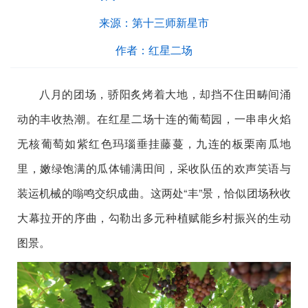
来源：
第十三师新星市
作者：
红星二场
八月的团场，骄阳炙烤着大地，却挡不住田畴间涌
动的丰收热潮。在红星二场十连的葡萄园，一串串火焰
无核葡萄如紫红色玛瑙垂挂藤蔓，九连的板栗南瓜地
里，嫩绿饱满的瓜体铺满田间，采收队伍的欢声笑语与
装运机械的嗡鸣交织成曲。这两处“丰”景，恰似团场秋收
大幕拉开的序曲，勾勒出多元种植赋能乡村振兴的生动
图景。