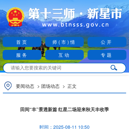
首页
师(市)情
公开
服务
互动
专题
要闻动态
>
团场动态
>
正文
田间“丰”景透新篇 红星二场迎来秋天丰收季
时间：
2025-08-11 10:50