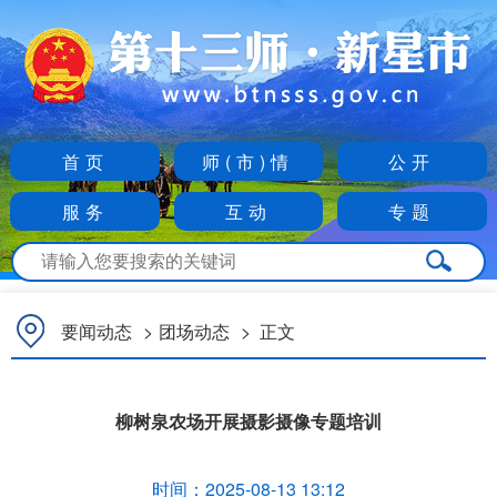
首页
师(市)情
公开
服务
互动
专题
要闻动态
>
团场动态
>
正文
柳树泉农场开展摄影摄像专题培训
时间：
2025-08-13 13:12