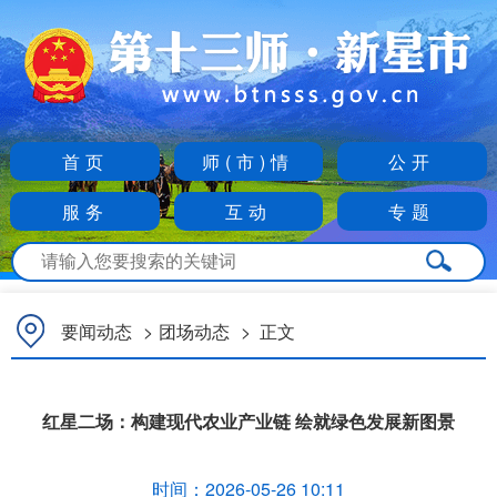
首页
师(市)情
公开
服务
互动
专题
要闻动态
>
团场动态
>
正文
红星二场：构建现代农业产业链 绘就绿色发展新图景
时间：
2026-05-26 10:11