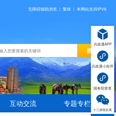
无障碍辅助浏览
|
繁体
|
本网站支持IPV6
兵政通APP
兵政通小程序
国务院督查
互动交流
专题专栏
十三师零距离