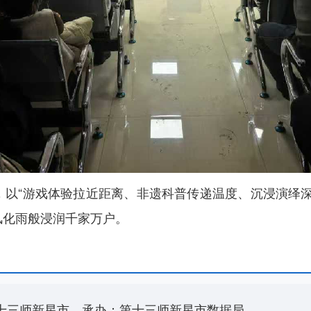
，以“游戏体验拉近距离、非遗科普传递温度、沉浸演绎深
风化雨般浸润千家万户。
十三师新星市
承办：第十三师新星市数据局