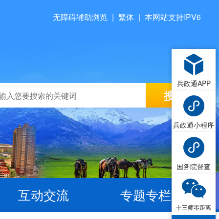
无障碍辅助浏览
|
繁体
|
本网站支持IPV6
兵政通APP
兵政通小程序
国务院督查
互动交流
专题专栏
十三师零距离