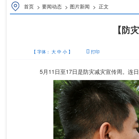
>
>
>
首页
要闻动态
图片新闻
正文
【防灾
【 字体：
大
中
小
】

打印
5月11日至17日是防灾减灾宣传周。