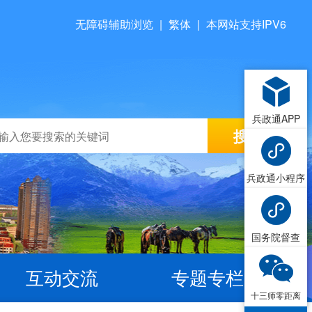
无障碍辅助浏览
|
繁体
|
本网站支持IPV6
兵政通APP
兵政通小程序
国务院督查
互动交流
专题专栏
十三师零距离