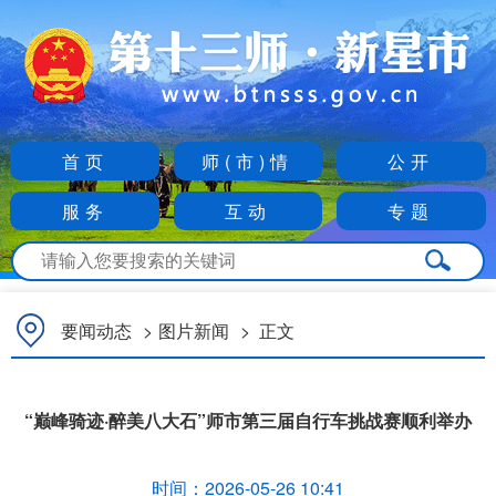
首页
师(市)情
公开
服务
互动
专题
要闻动态
>
图片新闻
>
正文
“巅峰骑迹·醉美八大石”师市第三届自行车挑战赛顺利举办
时间：
2026-05-26 10:41