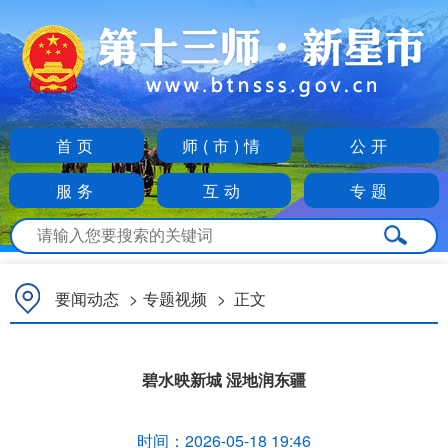
首页
师(市)情
公开
服务
互动
专题
要闻动态
>
专题视频
>
正文
碧水映新城 湿地润东疆
时间：
2026-05-18 19:46