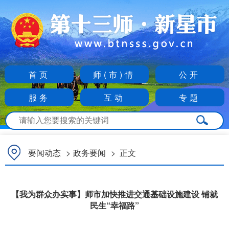
首页
师(市)情
公开
服务
互动
专题
要闻动态
>
政务要闻
>
正文
【我为群众办实事】师市加快推进交通基础设施建设 铺就
民生“幸福路”