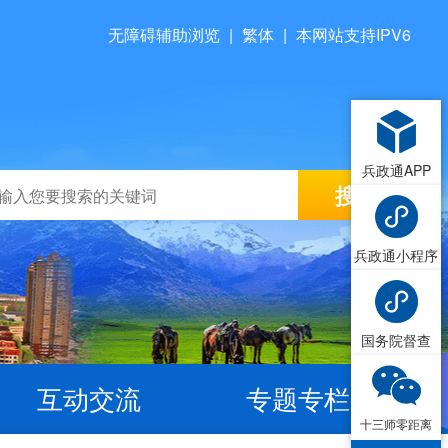
无障碍辅助浏览
|
繁体
|
本网站支持IPV6
兵政通APP
兵政通小程序
国务院督查
互动交流
专题专栏
十三师零距离