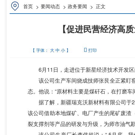
>
>
>
首页
要闻动态
政务要闻
正文
【促进民营经济高质
【 字体：
大
中
小
】

打印
6月11日，走进位于新星经济技术开发
该公司生产车间烧成技师张艮全正紧盯
态。他说：“原材料主要是煤矸石，在打磨车
据了解，新疆瑞克沃新材料有限公司于2
该公司借助本地煤矿、电厂产生的尾矿废渣
裂支撑剂等产品的研发与升级，为师市油气
该公司生产厂长李伟超说：“ 5月底