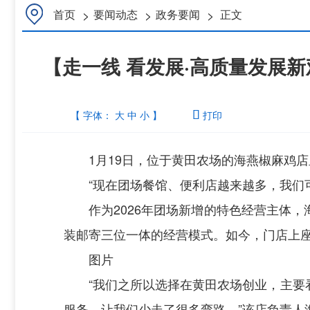
>
>
>
首页
要闻动态
政务要闻
正文
【走一线 看发展·高质量发展新
【 字体：
大
中
小
】

打印
1月19日，位于黄田农场的海燕椒麻鸡
“现在团场餐馆、便利店越来越多，我们
作为2026年团场新增的特色经营主体
装邮寄三位一体的经营模式。如今，门店上座率
图片
“我们之所以选择在黄田农场创业，主
服务，让我们少走了很多弯路。”该店负责人