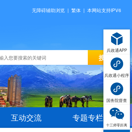
无障碍辅助浏览
|
繁体
|
本网站支持IPV6
兵政通APP
兵政通小程序
国务院督查
互动交流
专题专栏
十三师零距离