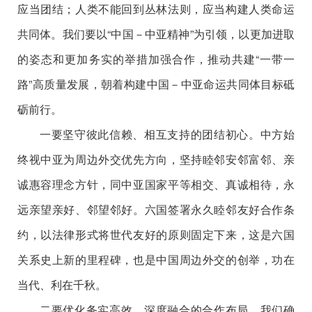
应当团结；人类不能回到丛林法则，应当构建人类命运
共同体。我们要以“中国－中亚精神”为引领，以更加进取
的姿态和更加务实的举措加强合作，推动共建“一带一
路”高质量发展，朝着构建中国－中亚命运共同体目标砥
砺前行。
一要坚守彼此信赖、相互支持的团结初心。中方始
终视中亚为周边外交优先方向，坚持睦邻安邻富邻、亲
诚惠容理念方针，同中亚国家平等相交、真诚相待，永
远亲望亲好、邻望邻好。六国签署永久睦邻友好合作条
约，以法律形式将世代友好的原则固定下来，这是六国
关系史上新的里程碑，也是中国周边外交的创举，功在
当代、利在千秋。
二要优化务实高效、深度融合的合作布局。我们确